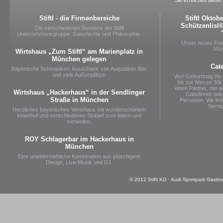
Stiftl - die Firmenbereiche
Stiftl Oktob
Schützenlisl® 
Die verschiedenen Bereiche der Stiftl
Unternehmensgruppe. Geschichte und Philosophie.
Unser neues Fest
Mün
Wirtshaus „Zum Stiftl“ am Marienplatz in
München gelegen
Cat
Bayerische Schmankerl, Ausschank von Augustiner Bier
und viele Außenplätze.
Vom Geburtstag bis
bis zur Messe. Mit 
einen Partner, der al
Wirtshaus „Hackerhaus“ in der Sendlinger
Galadinner oder
Straße in München
Personen. Wir lie
Servi
Herzliches bayerisches Wirtshaus mit wunderschönem
Innenhof und verschiedenen Stüberl zum feiern und
verweilen.
ROY Schlagerbar im Hackerhaus in
München
Eine unwiderstehliche Kombination aus plüschigem
Design, Live-Musik und DJ.
© 2012 Stiftl KG · Audi Sportpark Gastro