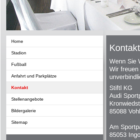
Home
Kontakt
Stadion
Wenn Sie 
Fußball
Wir freuen 
Anfahrt und Parkplätze
unverbindl
Stiftl KG
Kontakt
Audi Sport
Stellenangebote
Kronwiedst
85088 Voh
Bildergalerie
Sitemap
Am Sportp
85053 Ingo