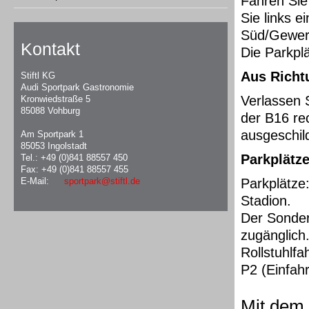
Fahren Sie 
Sie links e
Süd/Gewerb
Kontakt
Die Parkplä
Aus Richt
Stiftl KG
Audi Sportpark Gastronomie
Verlassen 
Kronwiedstraße 5
85088 Vohburg
der B16 re
ausgeschild
Am Sportpark 1
85053 Ingolstadt
Parkplätz
Tel.: +49 (0)841 88557 450
Fax: +49 (0)841 88557 455
E-Mail:
sportpark@stiftl.de
Parkplätze
Stadion.
Der Sonder
zugänglich
Rollstuhlf
P2 (Einfah
Mit dem