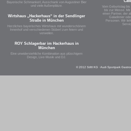
Cat
Bayerische Schmankerl, Ausschank von Augustiner Bier
und viele Außenplätze.
Vom Geburtstag bis
bis zur Messe. Mit 
einen Partner, der al
Wirtshaus „Hackerhaus“ in der Sendlinger
Galadinner oder
Straße in München
Personen. Wir lie
Servi
Herzliches bayerisches Wirtshaus mit wunderschönem
Innenhof und verschiedenen Stüberl zum feiern und
verweilen.
ROY Schlagerbar im Hackerhaus in
München
Eine unwiderstehliche Kombination aus plüschigem
Design, Live-Musik und DJ.
© 2012 Stiftl KG · Audi Sportpark Gastro