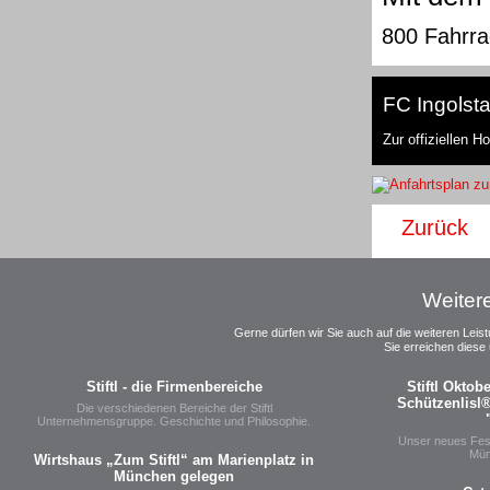
800 Fahrra
FC Ingolsta
Zur offiziellen 
Zurück
Weitere
Gerne dürfen wir Sie auch auf die weiteren Le
Sie erreichen diese
Stiftl - die Firmenbereiche
Stiftl Oktob
Schützenlisl® 
Die verschiedenen Bereiche der Stiftl
Unternehmensgruppe. Geschichte und Philosophie.
Unser neues Fest
Mün
Wirtshaus „Zum Stiftl“ am Marienplatz in
München gelegen