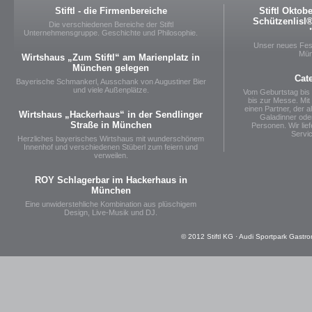
Stiftl - die Firmenbereiche
Stiftl Oktob
Schützenlisl® 
Die verschiedenen Bereiche der Stiftl
Unternehmensgruppe. Geschichte und Philosophie.
Unser neues Fest
Mün
Wirtshaus „Zum Stiftl“ am Marienplatz in
München gelegen
Cat
Bayerische Schmankerl, Ausschank von Augustiner Bier
und viele Außenplätze.
Vom Geburtstag bis
bis zur Messe. Mit 
einen Partner, der al
Wirtshaus „Hackerhaus“ in der Sendlinger
Galadinner oder
Straße in München
Personen. Wir lie
Servi
Herzliches bayerisches Wirtshaus mit wunderschönem
Innenhof und verschiedenen Stüberl zum feiern und
verweilen.
ROY Schlagerbar im Hackerhaus in
München
Eine unwiderstehliche Kombination aus plüschigem
Design, Live-Musik und DJ.
© 2012 Stiftl KG · Audi Sportpark Gastro