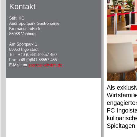
Kontakt
Stiftl KG
Audi Sportpark Gastronomie
Kronwiedstraße 5
85088 Vohburg
Am Sportpark 1
85053 Ingolstadt
Tel.: +49 (0)841 88557 450
Fax: +49 (0)841 88557 455
E-Mail:
sportpark@stiftl.de
Als exklusi
Wirtsfamili
engagierte
FC Ingolsta
kulinarisc
Spieltagen